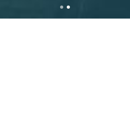
WIR ARBEITEN
PROFESSIONELL &
LEIDENSCHAFTLICH MIT UND
FÜR TALENTE IM
GESUNDHEITSMARKT
Unser Fokus als Beratungsunternehmen liegt auf
„Mensch und Performance“ im Healthcare-Markt.
Personalmanagement ist unsere Stärke: wir bieten
kundenzentrierte Lösungen von der