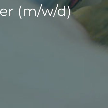
er (m/w/d)